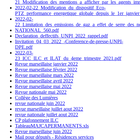
21_Modification_des_mentions_a_afficher_par_les_agents_immo
2022-02-22_Modification_du_dispositif_Eco-
PTZ_performance_energetique_globale_depuis_le_1er_janvier
2022-02-
22_Limitation_des_emissions_de_gaz_a_effet_de_serre_des_
NATIONAL_560.pdf
Declaration_deffectifs_UNPI_2022_rappel.pdf
Invitation_04_03_2022_-Conference-de-presse-UNPI-
DPE.pdf
2022-03-
23_ICC_ILC_et_ILAT_du_4eme_trimestre_2021.pdf
Revue marseillaise janvier 2022
Revue marseillaise février 2022
Revue marseillaise mars 2022
Revue marseillaise avril 2022
Revue marseillaise mai 2022
Revue nationale mai 2022
Collège des Lumières
revue nationale juin 2022
revue marseillaise juillet aout 2022
revue nationale juillet aout 2022
CP plafonnement ILC
TableauMAJCAPERMANENTS.xls
Revue marseillaise juin 2022
Mail pour députés - Résidences services