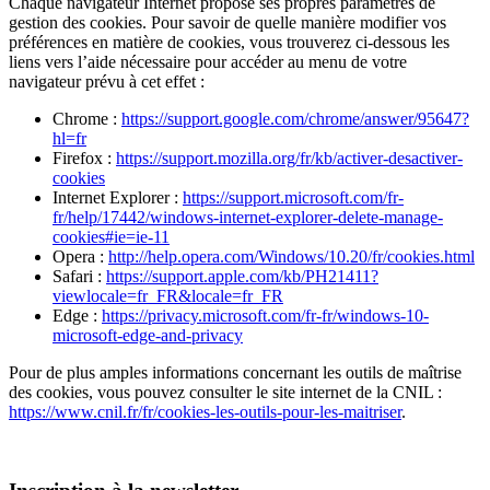
Chaque navigateur Internet propose ses propres paramètres de
gestion des cookies. Pour savoir de quelle manière modifier vos
préférences en matière de cookies, vous trouverez ci-dessous les
liens vers l’aide nécessaire pour accéder au menu de votre
navigateur prévu à cet effet :
Chrome :
https://support.google.com/chrome/answer/95647?
hl=fr
Firefox :
https://support.mozilla.org/fr/kb/activer-desactiver-
cookies
Internet Explorer :
https://support.microsoft.com/fr-
fr/help/17442/windows-internet-explorer-delete-manage-
cookies#ie=ie-11
Opera :
http://help.opera.com/Windows/10.20/fr/cookies.html
Safari :
https://support.apple.com/kb/PH21411?
viewlocale=fr_FR&locale=fr_FR
Edge :
https://privacy.microsoft.com/fr-fr/windows-10-
microsoft-edge-and-privacy
Pour de plus amples informations concernant les outils de maîtrise
des cookies, vous pouvez consulter le site internet de la CNIL :
https://www.cnil.fr/fr/cookies-les-outils-pour-les-maitriser
.