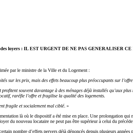
drement des loyers : IL EST URGENT DE NE PAS GENERALISER C
imée par le ministre de la Ville et du Logement :
imités sur les prix, mais des effets beaucoup plus préoccupants sur l’off
t profitent souvent davantage à des ménages déjà installés qu’aux plus
tif, raréfie l’offre et fragilise la qualité des logements.
t fragile et socialement mal ciblé
. »
imentation là où le dispositif a été mise en place. Une prolongation qui n
 loyer du nouveau locataire ne peut pas être supérieur à celui du précédent
 certain nombre d’effets pervers déjà dénoncés depuis plusieurs années p