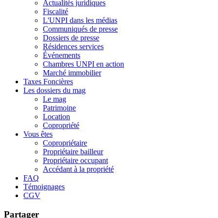
Actualités juridiques
Fiscalité
L'UNPI dans les médias
Communiqués de presse
Dossiers de presse
Résidences services
Événements
Chambres UNPI en action
Marché immobilier
Taxes Foncières
Les dossiers du mag
Le mag
Patrimoine
Location
Copropriété
Vous êtes
Copropriétaire
Propriétaire bailleur
Propriétaire occupant
Accédant à la propriété
FAQ
Témoignages
CGV
Partager