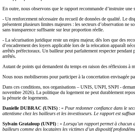
En outre, nous observons que le rapport recommande d’instruire une sér
- Un renforcement nécessaire du recueil de données de qualité. Le disp
présentent plusieurs limites majeures : les secteurs d’observation ne s
sans transparence suffisante sur leur proportion réelle.
- La sécurisation juridique reste un enjeu majeur, dès lors que des rec
d’encadrement des loyers applicable lors de la relocation apparaît néce
arrêtés préfectoraux. Un bailleur peut parfaitement respecter pendant 
arrêtés.
Autant de points qui demandent du temps en raison des réflexions à m
Nous nous mobiliserons pour participer à la concertation envisagée par
Dans ces conditions, nos organisations – UNIS, UNPI, SNPI - demanden
novembre 2026). La politique du logement ne peut durablement reposer 
la pénurie de logements.
Danielle DUBRAC (UNIS)
: «
Pour redonner confiance dans le secte
attentisme chez les bailleurs et les investisseurs. Le rapport est suff
Sylvain Grataloup (UNPI)
: «
Lorsqu’un rapport permet à chacun de v
bailleurs comme des locataires les victimes d’un dispositif profondéme