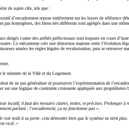
ie de sujets clés, tels que :
ositif d’encadrement repose entièrement sur les loyers de référence déte
ont pas homogènes, des biens très différents sont agrégés dans une même 
ours dirigés contre des arrêtés préfectoraux sont toujours en cours d’inst
ssaire. Ce mécanisme crée une distorsion majeure entre l’évolution légal
plusieurs années les règles légales de revalorisation, puis se retrouver 
ener.
 le ministre de la Ville et du Logement.
t de ne pas généraliser ni poursuivre l’expérimentation de l’encadreme
sur une logique de contrainte croissante appliquée aux propriétaires ba
ur locatif, il faut des mesures claires, nettes, et précises. Prolonger 
isamment parlant : l’encadrement, ça ne fonctionne pas
».
oir midi à sa porte, cela démontre bien que le système ne tient plus. I
nt vicié
. »