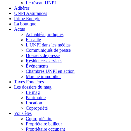
Le réseau UNPI
Adhérer
UNPI Assurances
Prime Energie
La boutique
Actus
Actualités juridiques
Fiscalité
L'UNPI dans les médias
Communiqués de presse
Dossiers de presse
Résidences services
Événements
Chambres UNPI en action
Marché immobilier
Taxes Foncières
Les dossiers du mag
Le mag
Patrimoine
Location
Copropriété
Vous êtes
Copropriétaire
Propriétaire bailleur
Propriétaire occupant