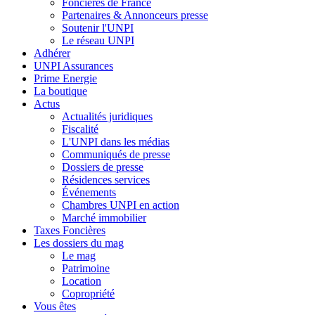
Foncières de France
Partenaires & Annonceurs presse
Soutenir l'UNPI
Le réseau UNPI
Adhérer
UNPI Assurances
Prime Energie
La boutique
Actus
Actualités juridiques
Fiscalité
L'UNPI dans les médias
Communiqués de presse
Dossiers de presse
Résidences services
Événements
Chambres UNPI en action
Marché immobilier
Taxes Foncières
Les dossiers du mag
Le mag
Patrimoine
Location
Copropriété
Vous êtes