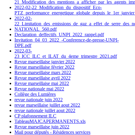
21_Modification_des_mentions_a_afficher_par_les_agents_immo
2022-02-22_Modification_du_dispositif_Eco-
PTZ_performance_energetique_globale_depuis_le_1er_janvier
2022-02-
22_Limitation_des_emissions_de_gaz_a_effet_de_serre_des_
NATIONAL_560.pdf
Declaration_deffectifs_UNPI_2022_rappel.pdf
Invitation_04_03_2022_-Conference-de-presse-UNPI-
DPE.pdf
2022-03-
23_ICC_ILC_et_ILAT_du_4eme_trimestre_2021.pdf
Revue marseillaise janvier 2022
Revue marseillaise février 2022
Revue marseillaise mars 2022
Revue marseillaise avril 2022
Revue marseillaise mai 2022
Revue nationale mai 2022
Collège des Lumières
revue nationale juin 2022
revue marseillaise juillet aout 2022
revue nationale juillet aout 2022
CP plafonnement ILC
TableauMAJCAPERMANENTS.xls
Revue marseillaise juin 2022
Mail pour députés - Résidences services