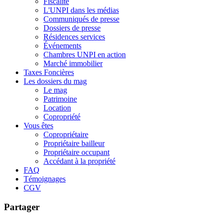
Fiscalité
L'UNPI dans les médias
Communiqués de presse
Dossiers de presse
Résidences services
Événements
Chambres UNPI en action
Marché immobilier
Taxes Foncières
Les dossiers du mag
Le mag
Patrimoine
Location
Copropriété
Vous êtes
Copropriétaire
Propriétaire bailleur
Propriétaire occupant
Accédant à la propriété
FAQ
Témoignages
CGV
Partager