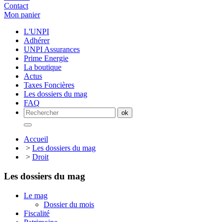
Contact
Mon panier
L'UNPI
Adhérer
UNPI Assurances
Prime Energie
La boutique
Actus
Taxes Foncières
Les dossiers du mag
FAQ
Accueil
>
Les dossiers du mag
>
Droit
Les dossiers du mag
Le mag
Dossier du mois
Fiscalité