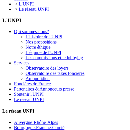
>
L'UNPI
>
Le réseau UNPI
L'UNPI
Qui sommes-nous?
L'histoire de l'UNPI
Nos propositions
Notre éthique
L'équipe de l'UNPI
Les commissions et le lobbying
Services
Observatoire des loyers
Observatoire des taxes foncières
Au quotidien
Foncières de France
Partenaires & Annonceurs presse
Soutenir l'UNPI
Le réseau UNPI
Le réseau UNPI
Auvergne-Rhône-Alpes
Bourgogne-Franche-Comté