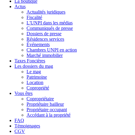
La boutique
Actus
Actualités juridiques
Fiscalité
L'UNPI dans les médias
Communiqués de presse
Dossiers de presse
Résidences services
Événements
Chambres UNPI en action
Marché immobilier
Taxes Foncières
Les dossiers du mag
Le mag
Patrimoine
Location
Copropriété
Vous êtes
Copropriétaire
Propriétaire bailleur
Propriétaire occupant
Accédant à la propriété
FAQ
Témoignages
CGV