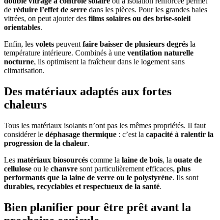
double vitrage à contrôle solaire
ou à isolation renforcée permet
de
réduire l’effet de serre
dans les pièces. Pour les grandes baies
vitrées, on peut ajouter des
films solaires ou des brise-soleil
orientables
.
Enfin, les
volets
peuvent
faire baisser de plusieurs degrés
la
température intérieure. Combinés à une
ventilation naturelle
nocturne
, ils optimisent la fraîcheur dans le logement sans
climatisation.
Des matériaux adaptés aux fortes
chaleurs
Tous les matériaux isolants n’ont pas les mêmes propriétés. Il faut
considérer le
déphasage thermique
: c’est la
capacité à ralentir la
progression de la chaleur
.
Les
matériaux biosourcés
comme la
laine de bois
, la
ouate de
cellulose
ou le
chanvre
sont particulièrement efficaces,
plus
performants que la laine de verre ou le polystyrène
. Ils sont
durables, recyclables et respectueux de la santé
.
Bien planifier pour être prêt avant la