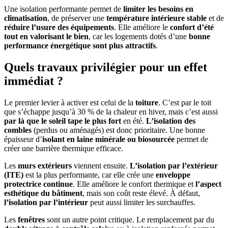
Une isolation performante permet de
limiter les besoins en
climatisation
, de préserver une
température intérieure stable
et de
réduire l’usure des équipements
. Elle améliore le
confort d’été
tout en valorisant le bien
, car les logements dotés d’une
bonne
performance énergétique sont plus attractifs
.
Quels travaux privilégier pour un effet
immédiat ?
Le premier levier à activer est celui de la
toiture
. C’est par le toit
que s’échappe jusqu’à 30 % de la chaleur en hiver, mais c’est aussi
par là que le soleil tape le plus fort
en été.
L’isolation des
combles
(perdus ou aménagés) est donc prioritaire. Une bonne
épaisseur d’
isolant en laine minérale ou biosourcée
permet de
créer une barrière thermique efficace.
Les
murs extérieurs
viennent ensuite.
L’isolation par l’extérieur
(ITE)
est la plus performante, car elle crée une
enveloppe
protectrice continue
. Elle améliore le confort thermique et
l’aspect
esthétique du bâtiment
, mais son coût reste élevé. À défaut,
l’isolation par l’intérieur
peut aussi limiter les surchauffes.
Les
fenêtres
sont un autre point critique. Le remplacement par du