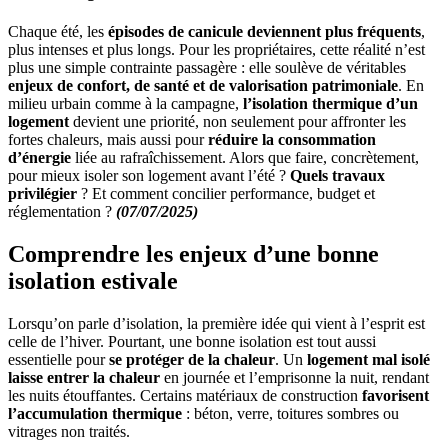
Chaque été, les
épisodes de canicule deviennent plus fréquents
,
plus intenses et plus longs. Pour les propriétaires, cette réalité n’est
plus une simple contrainte passagère : elle soulève de véritables
enjeux de confort, de santé et de valorisation patrimoniale
. En
milieu urbain comme à la campagne,
l’isolation thermique d’un
logement
devient une priorité, non seulement pour affronter les
fortes chaleurs, mais aussi pour
réduire la consommation
d’énergie
liée au rafraîchissement. Alors que faire, concrètement,
pour mieux isoler son logement avant l’été ?
Quels travaux
privilégier
? Et comment concilier performance, budget et
réglementation ?
(07/07/2025)
Comprendre les enjeux d’une bonne
isolation estivale
Lorsqu’on parle d’isolation, la première idée qui vient à l’esprit est
celle de l’hiver. Pourtant, une bonne isolation est tout aussi
essentielle pour
se protéger de la chaleur
. Un
logement mal isolé
laisse entrer la chaleur
en journée et l’emprisonne la nuit, rendant
les nuits étouffantes. Certains matériaux de construction
favorisent
l’accumulation thermique
: béton, verre, toitures sombres ou
vitrages non traités.