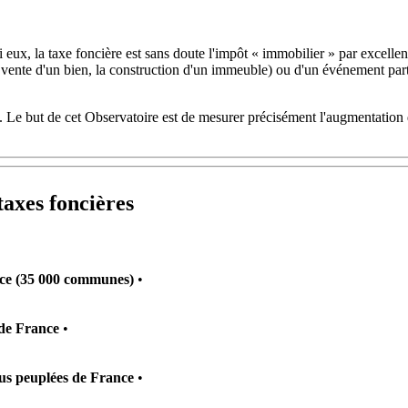
eux, la taxe foncière est sans doute l'impôt « immobilier » par excellenc
a vente d'un bien, la construction d'un immeuble) ou d'un événement partic
s. Le but de cet Observatoire est de mesurer précisément l'augmentation 
taxes foncières
nce (35 000 communes)
•
s de France
•
lus peuplées de France
•