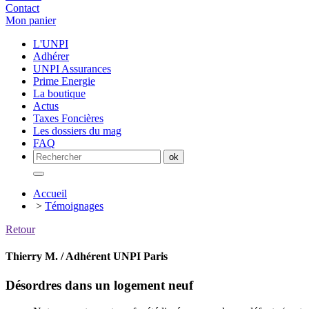
Contact
Mon panier
L'UNPI
Adhérer
UNPI Assurances
Prime Energie
La boutique
Actus
Taxes Foncières
Les dossiers du mag
FAQ
Accueil
>
Témoignages
Retour
Thierry M. / Adhérent UNPI Paris
Désordres dans un logement neuf