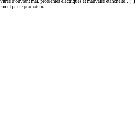
vitrée s’ouvrant mal, problèmes électriques et mauvaise étanchéité…), j
ctement par le promoteur.