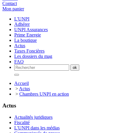
Contact
Mon panier
L'UNPI
Adhérer
UNPI Assurances
Prime Energie
La boutique
Actus
Taxes Foncières
Les dossiers du mag
FAQ
Accueil
>
Actus
>
Chambres UNPI en action
Actus
Actualités juridiques
Fiscalité
L'UNPI dans les médias