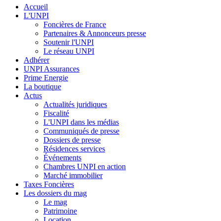
Accueil
L'UNPI
Foncières de France
Partenaires & Annonceurs presse
Soutenir l'UNPI
Le réseau UNPI
Adhérer
UNPI Assurances
Prime Energie
La boutique
Actus
Actualités juridiques
Fiscalité
L'UNPI dans les médias
Communiqués de presse
Dossiers de presse
Résidences services
Événements
Chambres UNPI en action
Marché immobilier
Taxes Foncières
Les dossiers du mag
Le mag
Patrimoine
Location