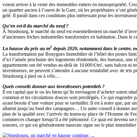
voient arriver à la vente des immeubles entiers en monopropriété. Ceux
un quartier ancien à l’ouest de la Gare, où les propriétaires n’ont gé
gelé. Il paraît dans ces conditions plus intéressant pour les investiss
Qu’en est-il du marché du neuf ?
À Strasbourg, le marché du neuf est essentiellement un marché d’inves
d’anciennes friches industrielles transformées en habitation. Dans le 
2
La hausse du prix au m
depuis 2020, notamment dans le centre, ne 
La transformation par Bouygues Immobilier de l’hôtel des postes histo
d’ici l’année prochaine des logements résidentiels, des bureaux, une ré
appartements ont été vendus au-delà de 10 000 €/m², sans balcon ni ter
investisseurs, ne peuvent s’attendre à aucune rentabilité avec de tels p
Strasbourg à pied ou à vélo…
Quels conseils donner aux investisseurs potentiels ?
Il est capital que le ou les biens qu’ils envisagent d’acheter soient 
commun et les circulations douces sont privilégiés. Ce qui engendre p
ayant besoin d’une voiture pour se ravitailler. Il est à noter que, par 
allaient jusqu’au fond des campagnes… Un autre conseil à donner aux in
plan de la qualité avec l’arrivée du tramway place de l’Homme de Fer, 
commerces changer lorsqu’il a été piétonnisé. Ce quai est devenu un re
sonores, ce qui est généralement mauvais signe sur le plan immobilier
...