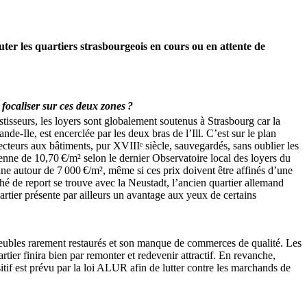
cruter les quartiers strasbourgeois en cours ou en attente de
 focaliser sur ces deux zones ?
sseurs, les loyers sont globalement soutenus à Strasbourg car la
e-Ile, est encerclée par les deux bras de l’Ill. C’est sur le plan
 secteurs aux bâtiments, pur XVIIIᵉ siècle, sauvegardés, sans oublier les
nne de 10,70 €/m² selon le dernier Observatoire local des loyers du
nne autour de 7 000 €/m², même si ces prix doivent être affinés d’une
ché de report se trouve avec la Neustadt, l’ancien quartier allemand
rtier présente par ailleurs un avantage aux yeux de certains
immeubles rarement restaurés et son manque de commerces de qualité. Les
rtier finira bien par remonter et redevenir attractif. En revanche,
ositif est prévu par la loi ALUR afin de lutter contre les marchands de