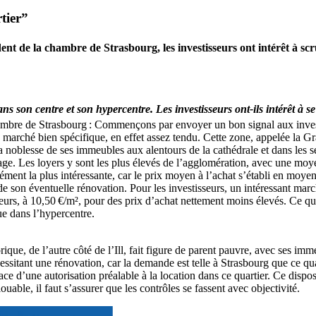
tier”
dent de la chambre de Strasbourg
, les investisseurs ont intérêt à s
s son centre et son hypercentre. Les investisseurs ont-ils intérêt à se
mbre de Strasbourg : Commençons par envoyer un bon signal aux investi
arché bien spécifique, en effet assez tendu. Cette zone, appelée la Grand
ur la noblesse de ses immeubles aux alentours de la cathédrale et dans les
ge. Les loyers y sont les plus élevés de l’agglomération, avec une moye
ément la plus intéressante, car le prix moyen à l’achat s’établi en moye
 de son éventuelle rénovation. Pour les investisseurs, un intéressant mar
urs, à 10,50 €/m², pour des prix d’achat nettement moins élevés. Ce qua
que dans l’hypercentre.
orique, de l’autre côté de l’Ill, fait figure de parent pauvre, avec ses 
essitant une rénovation, car la demande est telle à Strasbourg que ce qua
place d’une autorisation préalable à la location dans ce quartier. Ce disp
uable, il faut s’assurer que les contrôles se fassent avec objectivité.