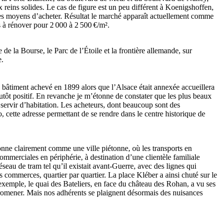
 reins solides. Le cas de figure est un peu différent à Koenigshoffen,
s les moyens d’acheter. Résultat le marché apparaît actuellement comme
s à rénover pour 2 000 à 2 500 €/m².
 la Bourse, le Parc de l’Étoile et la frontière allemande, sur
e.
e bâtiment achevé en 1899 alors que l’Alsace était annexée accueillera
lutôt positif. En revanche je m’étonne de constater que les plus beaux
 servir d’habitation. Les acheteurs, dont beaucoup sont des
o, cette adresse permettant de se rendre dans le centre historique de
ionne clairement comme une ville piétonne, où les transports en
mmerciales en périphérie, à destination d’une clientèle familiale
éseau de tram tel qu’il existait avant-Guerre, avec des lignes qui
 commerces, quartier par quartier. La place Kléber a ainsi chuté sur le
exemple, le quai des Bateliers, en face du château des Rohan, a vu ses
 promener. Mais nos adhérents se plaignent désormais des nuisances