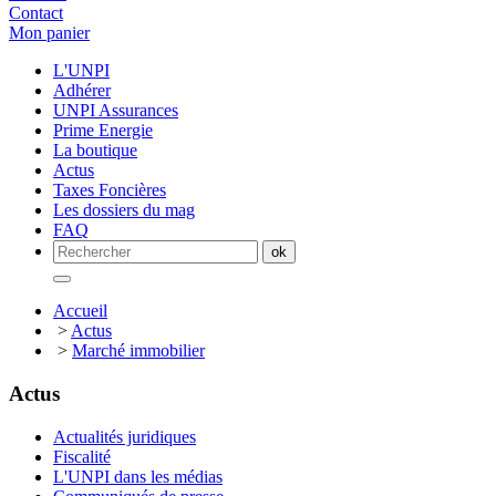
Contact
Mon panier
L'UNPI
Adhérer
UNPI Assurances
Prime Energie
La boutique
Actus
Taxes Foncières
Les dossiers du mag
FAQ
Accueil
>
Actus
>
Marché immobilier
Actus
Actualités juridiques
Fiscalité
L'UNPI dans les médias