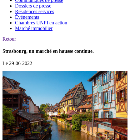
Communiqués de presse
Dossiers de presse
Résidences services
Événements
Chambres UNPI en action
Marché immobilier
Retour
Strasbourg, un marché en hausse continue.
Le 29-06-2022