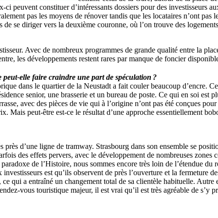
-ci peuvent constituer d’intéressants dossiers pour des investisseurs aux
néralement pas les moyens de rénover tandis que les locataires n’ont pa
eurs de se diriger vers la deuxième couronne, où l’on trouve des logement
tisseur. Avec de nombreux programmes de grande qualité entre la place de
centre, les développements restent rares par manque de foncier disponibl
peut-elle faire craindre une part de spéculation ?
rique dans le quartier de la Neustadt a fait couler beaucoup d’encre. C
sidence senior, une brasserie et un bureau de poste. Ce qui en soi est p
rasse, avec des pièces de vie qui à l’origine n’ont pas été conçues pour
rix. Mais peut-être est-ce le résultat d’une approche essentiellement bob
situés près d’une ligne de tramway. Strasbourg dans son ensemble se posit
arfois des effets pervers, avec le développement de nombreuses zones co
un paradoxe de l’Histoire, nous sommes encore très loin de l’étendue du r
vestisseurs est qu’ils observent de près l’ouverture et la fermeture des
ce qui a entraîné un changement total de sa clientèle habituelle. Autre 
ndez-vous touristique majeur, il est vrai qu’il est très agréable de s’y