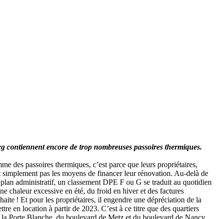
urg contiennent encore de trop nombreuses passoires thermiques.
me des passoires thermiques, c’est parce que leurs propriétaires,
out simplement pas les moyens de financer leur rénovation. Au-delà de
plan administratif, un classement DPE F ou G se traduit au quotidien
ne chaleur excessive en été, du froid en hiver et des factures
ite ! Et pour les propriétaires, il engendre une dépréciation de la
ttre en location à partir de 2023. C’est à ce titre que des quartiers
e la Porte Blanche, du boulevard de Metz et du boulevard de Nancy,