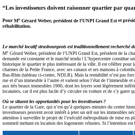
“Les investisseurs doivent raisonner quartier par quar
e
Pour
M
Gérard Weber, président de l’UNPI Grand Est
et
prési
réhabilitation.
Le marché locatif strasbourgeois est traditionnellement recherché dan
e
M
Gérard Weber, président de l’UNPI Grand Est, président de la cha
demande est constante et le marché tendu ! L’hypercentre constitue un m
historique le quartier le plus intéressant de la ville. Il est célèbre po
charmes de la Petite France, avec ses canaux et ses maisons à colomba
Bas-Rhin (tableau ci-contre, NDLR). Mais la rentabilité n’est pas forc
rue et d’un immeuble à l’autre et varient selon l’état de l’immeuble et
aux très beaux immeubles 1900, dont les loyers sont légèrement inférie
locataires, car il est plus facile d’y circuler en voiture et de s’y garer 
Où se situent les opportunités pour les investisseurs ?
Le quartier de la Gare, qui n’est qu’à quelques minutes du centre hist
investisseurs peuvent avoir intérêt à jeter un œil sur les immeubles néc
attention à surveiller le projet de l’exécutif métropolitain de mise en 
sommeil mettant en location des logements vétustes. Si l’intention est lo