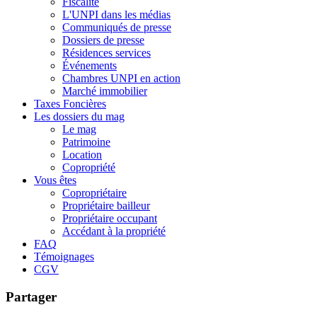
Fiscalité
L'UNPI dans les médias
Communiqués de presse
Dossiers de presse
Résidences services
Événements
Chambres UNPI en action
Marché immobilier
Taxes Foncières
Les dossiers du mag
Le mag
Patrimoine
Location
Copropriété
Vous êtes
Copropriétaire
Propriétaire bailleur
Propriétaire occupant
Accédant à la propriété
FAQ
Témoignages
CGV
Partager